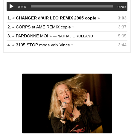
00:00
00:00
1.
« CHANGER d'AIR LEO REMIX 2905 copie »
3:03
2.
« CORPS et AME REMIX copie »
3:37
3.
« PARDONNE MOI »
5:05
— NATHALIE ROLLAND
4.
« 3105 STOP mods voix Vince »
3:44