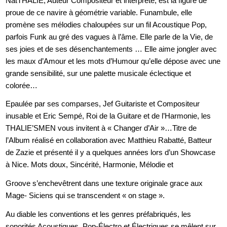
NatTHALIE, Auteur Compositeur et interprète, est la figure de
proue de ce navire à géométrie variable. Funambule, elle
promène ses mélodies chaloupées sur un fil Acoustique Pop,
parfois Funk au gré des vagues à l’âme. Elle parle de la Vie, de
ses joies et de ses désenchantements … Elle aime jongler avec
les maux d’Amour et les mots d’Humour qu’elle dépose avec une
grande sensibilité, sur une palette musicale éclectique et
colorée…
Epaulée par ses comparses, Jef Guitariste et Compositeur
inusable et Eric Sempé, Roi de la Guitare et de l’Harmonie, les
THALIE’SMEN vous invitent à « Changer d’Air »…Titre de
l’Album réalisé en collaboration avec Matthieu Rabatté, Batteur
de Zazie et présenté il y a quelques années lors d’un Showcase
à Nice. Mots doux, Sincérité, Harmonie, Mélodie et
Groove s’enchevêtrent dans une texture originale grace aux
Mage- Siciens qui se transcendent « on stage ».
Au diable les conventions et les genres préfabriqués, les
sonorités Acoustiques, Pop-Électro et Électriques se mêlent sur