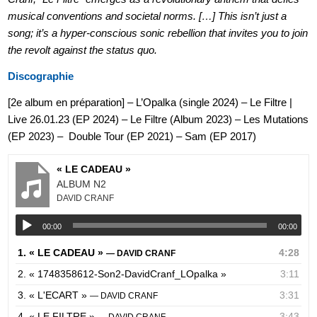
musical conventions and societal norms. […] This isn’t just a
song; it’s a hyper-conscious sonic rebellion that invites you to join
the revolt against the status quo.
Discographie
[2e album en préparation] – L’Opalka (single 2024) – Le Filtre |
Live 26.01.23 (EP 2024) – Le Filtre (Album 2023) – Les Mutations
(EP 2023) – Double Tour (EP 2021) – Sam (EP 2017)
« LE CADEAU »
ALBUM N2
DAVID CRANF
00:00
00:00
1.
« LE CADEAU »
4:28
— DAVID CRANF
2.
« 1748358612-Son2-DavidCranf_LOpalka »
3:11
3.
« L'ECART »
3:31
— DAVID CRANF
4.
« LE FILTRE »
3:43
— DAVID CRANF