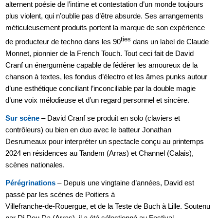
alternent poésie de l’intime et contestation d’un monde toujours
plus violent, qui n’oublie pas d’être absurde. Ses arrangements
méticuleusement produits portent la marque de son expérience
ties
de producteur de techno dans les 90
dans un label de Claude
Monnet, pionnier de la French Touch. Tout ceci fait de David
Cranf un énergumène capable de fédérer les amoureux de la
chanson à textes, les fondus d’électro et les âmes punks autour
d’une esthétique conciliant l’inconciliable par la double magie
d’une voix mélodieuse et d’un regard personnel et sincère.
Sur scène
– David Cranf se produit en solo (claviers et
contrôleurs) ou bien en duo avec le batteur Jonathan
Desrumeaux pour interpréter un spectacle conçu au printemps
2024 en résidences au Tandem (Arras) et Channel (Calais),
scènes nationales.
Pérégrinations
– Depuis une vingtaine d’années, David est
passé par les scènes de Poitiers à
Villefranche-de-Rouergue, et de la Teste de Buch à Lille. Soutenu
par Di Dou Da (Arras), il a été sélectionné au Festival