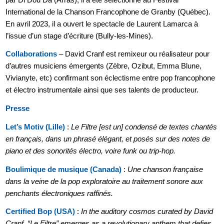
International de la Chanson Francophone de Granby (Québec).
En avril 2023, il a ouvert le spectacle de Laurent Lamarca à
l’issue d’un stage d’écriture (Bully-les-Mines).
Collaborations
– David Cranf est remixeur ou réalisateur pour
d’autres musiciens émergents (Zèbre, Ozibut, Emma Blune,
Vivianyte, etc) confirmant son éclectisme entre pop francophone
et électro instrumentale ainsi que ses talents de producteur.
Presse
Let’s Motiv (Lille)
:
Le Filtre [est un] condensé de textes chantés
en français, dans un phrasé élégant, et posés sur des notes de
piano et des sonorités électro, voire funk ou trip-hop.
Boulimique de musique (Canada)
:
Une chanson française
dans la veine de la pop exploratoire au traitement sonore aux
penchants électroniques raffinés.
Certified Bop (USA)
:
In the auditory cosmos curated by David
Cranf, “Le Filtre” emerges as a revolutionary anthem that defies