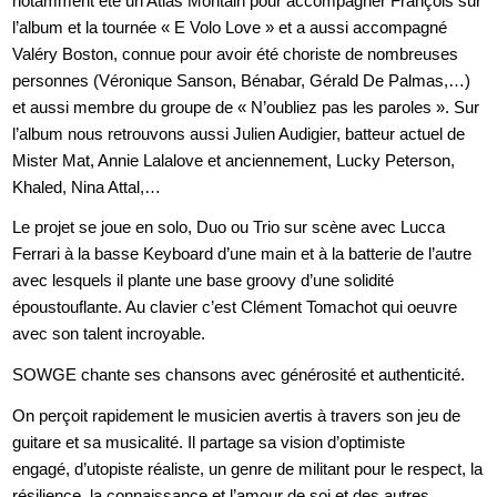
notamment été un Atlas Montain
pour accompagner François sur
l’album et la tournée « E Volo Love » et a aussi accompagné
Valéry
Boston, connue pour avoir été choriste de nombreuses
personnes (Véronique Sanson, Bénabar,
Gérald De Palmas,…)
et aussi membre du groupe de « N’oubliez pas les paroles ». Sur
l’album nous
retrouvons aussi Julien Audigier, batteur actuel de
Mister Mat, Annie Lalalove et anciennement,
Lucky Peterson,
Khaled, Nina Attal,…
Le projet se joue en solo, Duo ou Trio sur scène avec Lucca
Ferrari à la basse Keyboard d’une
main et à la batterie de l’autre
avec lesquels il plante une base groovy d’une solidité
époustouflante. Au clavier c’est Clément Tomachot qui oeuvre
avec son talent incroyable.
SOWGE chante ses chansons avec générosité et authenticité.
On perçoit rapidement le
musicien avertis à travers son jeu de
guitare et sa musicalité. Il partage sa vision d’optimiste
engagé,
d’utopiste réaliste, un genre de militant pour le respect, la
résilience, la connaissance et l’amour de
soi et des autres.