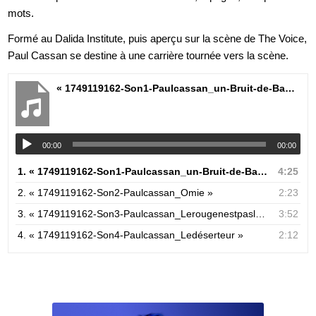
mots.
Formé au Dalida Institute, puis aperçu sur la scène de The Voice,
Paul Cassan se destine à une carrière tournée vers la scène.
« 1749119162-Son1-Paulcassan_un-Bruit-de-Bang »
00:00
00:00
1.
« 1749119162-Son1-Paulcassan_un-Bruit-de-Bang »
4:25
2.
« 1749119162-Son2-Paulcassan_Omie »
2:23
3.
« 1749119162-Son3-Paulcassan_Lerougenestpaslemême »
3:52
4.
« 1749119162-Son4-Paulcassan_Ledéserteur »
2:12