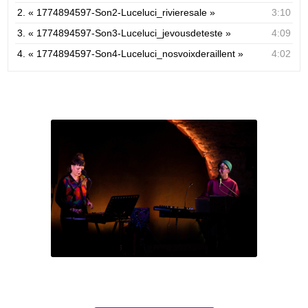
2.
« 1774894597-Son2-Luceluci_rivieresale »
3:10
3.
« 1774894597-Son3-Luceluci_jevousdeteste »
4:09
4.
« 1774894597-Son4-Luceluci_nosvoixderaillent »
4:02