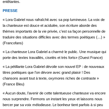
entêtantes.
PRESSE
« Lora Gabriel nous
rafraîchit avec sa pop
lumineuse. La voix de
la
chanteuse est douce et
acidulée, son écriture aborde
des
thèmes importants de la
vie privée, c’est sa façon
personnelle de
traduire des
situations difficiles avec des
termes poétiques (…) »
(Francofans)
« La chanteuse Lora Gabriel a
charmé le public. Une musique
qui
porte des textes travaillés,
ciselés et très forts»
(Ouest France)
« La pétillante Lora Gabriel
dévoile son nouvel EP : de
nouveaux
titres poétiques que
l’on dévore avec grand plaisir !
Des
chansons avant tout à
texte, oxymores riches de
contraste »
(France Bleu)
« Aucun doute, l’avenir de cette
talentueuse chanteuse va encore
nous surprendre. Fermons un
instant les yeux et laissons
nous
bercer par sa voix
mélodieuse. Le bonheur tient
parfois à si peu