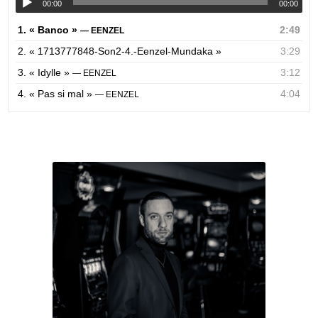
00:00
00:00
1.
« Banco »
2:49
— EENZEL
2.
« 1713777848-Son2-4.-Eenzel-Mundaka »
3:29
3.
« Idylle »
3:12
— EENZEL
4.
« Pas si mal »
4:04
— EENZEL