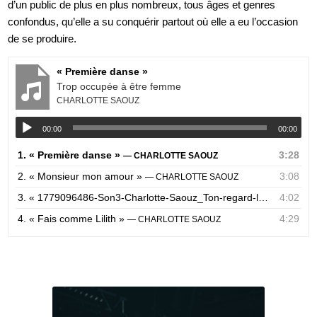
d’un public de plus en plus nombreux, tous âges et genres
confondus, qu’elle a su conquérir partout où elle a eu l’occasion
de se produire.
« Première danse »
Trop occupée à être femme
CHARLOTTE SAOUZ
00:00
00:00
1.
« Première danse »
3:28
— CHARLOTTE SAOUZ
2.
« Monsieur mon amour »
3:08
— CHARLOTTE SAOUZ
3.
« 1779096486-Son3-Charlotte-Saouz_Ton-regard-la-chanson-des-poils »
4:02
4.
« Fais comme Lilith »
4:29
— CHARLOTTE SAOUZ