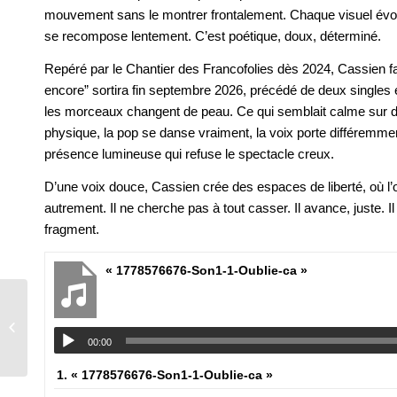
mouvement sans le montrer frontalement. Chaque visuel évoqu
se recompose lentement. C’est poétique, doux, déterminé.
Repéré par le Chantier des Francofolies dès 2024, Cassien fai
encore” sortira fin septembre 2026, précédé de deux singles en
les morceaux changent de peau. Ce qui semblait calme sur di
physique, la pop se danse vraiment, la voix porte différemmen
présence lumineuse qui refuse le spectacle creux.
D’une voix douce, Cassien crée des espaces de liberté, où l’o
autrement. Il ne cherche pas à tout casser. Il avance, juste. Il
fragment.
« 1778576676-Son1-1-Oublie-ca »
LUCIE VALENTINE
00:00
1.
« 1778576676-Son1-1-Oublie-ca »