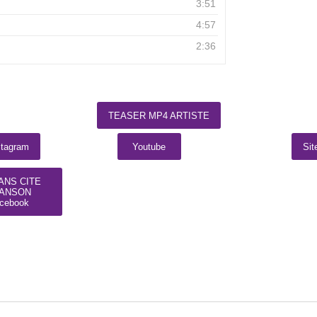
3:51
4:57
2:36
TEASER MP4 ARTISTE
stagram
Youtube
Si
ANS CITE
ANSON
cebook