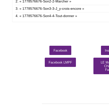
2.
« 1778576676-Son2-2-Marcher »
3.
« 1778576676-Son3-3-J_y-crois-encore »
4.
« 1778576676-Son4-4-Tout-donner »
Facebook
In
Facebook LMPF
LE M
CH
Fa