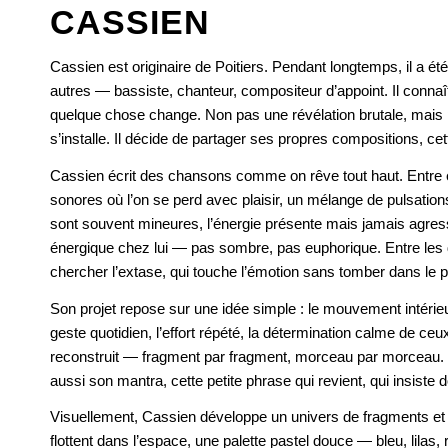
CASSIEN
Cassien est originaire de Poitiers. Pendant longtemps, il a été
autres — bassiste, chanteur, compositeur d’appoint. Il connaît 
quelque chose change. Non pas une révélation brutale, mais 
s’installe. Il décide de partager ses propres compositions, ce
Cassien écrit des chansons comme on rêve tout haut. Entre é
sonores où l’on se perd avec plaisir, un mélange de pulsation
sont souvent mineures, l’énergie présente mais jamais agress
énergique chez lui — pas sombre, pas euphorique. Entre les 
chercher l’extase, qui touche l’émotion sans tomber dans le 
Son projet repose sur une idée simple : le mouvement intérieur
geste quotidien, l’effort répété, la détermination calme de ce
reconstruit — fragment par fragment, morceau par morceau. “J
aussi son mantra, cette petite phrase qui revient, qui insiste
Visuellement, Cassien développe un univers de fragments et
flottent dans l’espace, une palette pastel douce — bleu, lilas,