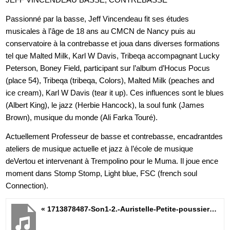
Passionné par la basse, Jeff Vincendeau fit ses études
musicales à l’âge de 18 ans au CMCN de Nancy puis au
conservatoire à la contrebasse et joua dans diverses formations
tel que Malted Milk, Karl W Davis, Tribeqa accompagnant Lucky
Peterson, Boney Field, participant sur l’album d’Hocus Pocus
(place 54), Tribeqa (tribeqa, Colors), Malted Milk (peaches and
ice cream), Karl W Davis (tear it up). Ces influences sont le blues
(Albert King), le jazz (Herbie Hancock), la soul funk (James
Brown), musique du monde (Ali Farka Touré).
Actuellement Professeur de basse et contrebasse, encadrantdes
ateliers de musique actuelle et jazz à l’école de musique
deVertou et intervenant à Trempolino pour le Muma. Il joue ence
moment dans Stomp Stomp, Light blue, FSC (french soul
Connection).
« 1713878487-Son1-2.-Auristelle-Petite-poussiere »